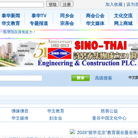
加入收藏
|
设为
泰华新闻
泰华TV
同乡会
商会公会
文化交流
胶原蛋白维C应该这样补充
华文教育
专题报道
宗亲会
华文媒体
网上商城
免费领取日本原装尤妮佳超立体儿童防飞沫口罩
一瓶增强自身免疫力！
胶原蛋白维C应该这样补充
免费领取日本原装尤妮佳超立体儿童防飞沫口罩
一瓶增强自身免疫力！
高级搜索
佛缘佛音
华文教育
慈善公益
华文媒体
妇女会
曼谷中国文化中心