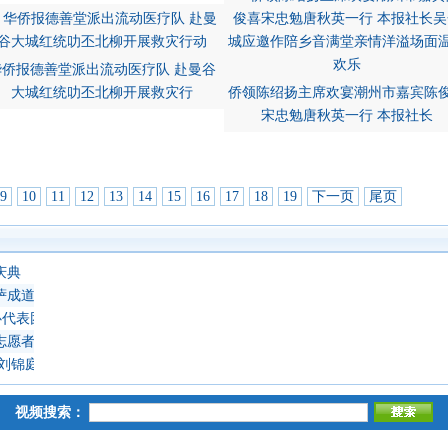
华侨报德善堂派出流动医疗队 赴曼谷
大城红统叻丕北柳开展救灾行
侨领陈绍扬主席欢宴潮州市嘉宾陈
宋忠勉唐秋英一行 本报社长
9
10
11
12
13
14
15
16
17
18
19
下一页
尾页
庆典
萨成道吉日延僧诵经祈福
心代表团 蔡义批会长率领抵达上海崇明岛考察访问
志愿者教师
 刘锦庭等侨领出席
视频搜索：