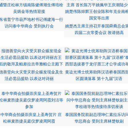
东省普宁市葫芦地村书记傅建海一行
访问泰中华商会 受到执行会
姚楚杰主席主持召开泰国舜裔总会
四届二次常委会议 敦请德高
德善堂向火灾受灾群众赈发现金及生
黄迨光博士统筹助阵汉语桥泰国西
活必需品援助 以表达对诗丽
区圆满落幕 第十九届“汉语
泰中华商会拍摄崇庆皇上圣寿贺片 庄
泰国国务院前副总理坤仁素拉乐访
松林麦胜捷吴庭仪梦凌周阿霞
华总商会 受到主席林楚钦副