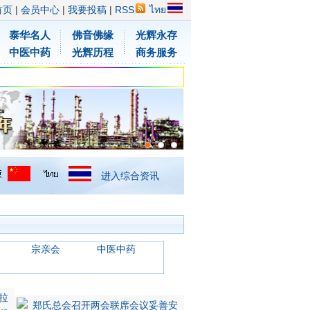
首页
|
会员中心
|
我要投稿
|
RSS
ไทย
泰华名人
佛音佛缘
光辉永存
中医中药
光辉历程
商务服务
进入综合资讯
宗亲会
中医中药