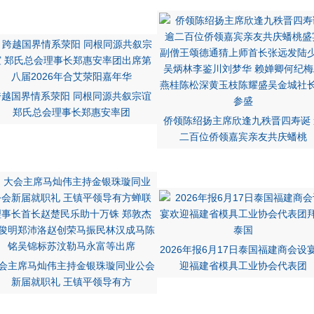
跨越国界情系荥阳 同根同源共叙宗谊
郑氏总会理事长郑惠安率团
侨领陈绍扬主席欣逢九秩晋四寿诞 
二百位侨领嘉宾亲友共庆蟠桃
2026年报6月17日泰国福建商会设
会主席马灿伟主持金银珠璇同业公会
迎福建省模具工业协会代表团
新届就职礼 王镇平领导有方