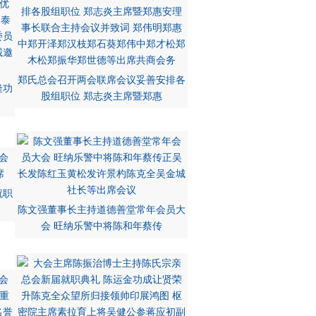
郑氏总会召开两会联席会议妥善安排各
隆功
股组职位 郑志炎主席暨郑惠
就职
陈文强董事长主持道德善堂常年会员大
会 旺纳乐警中将陈和年蔡传