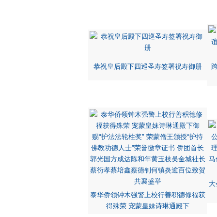
恭祝皇后殿下四巡圣寿签署祝寿御册
大
泰华侨领钟木强警上校行善积德修福获
得殊荣 宠蒙皇妹诗琳通殿下