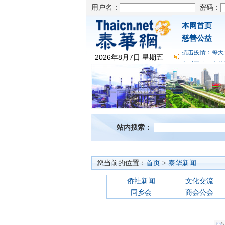
用户名：
密码：
本网首页
为时不晚，人体
慈善公益
关爱儿童健康，
抗击疫情：每天
2026
年
8
月
7
日
星期五
为时不晚，人体
关爱儿童健康，
抗击疫情：每天
站内搜索：
您当前的位置：
首页
>
泰华新闻
侨社新闻
文化交流
同乡会
商会公会