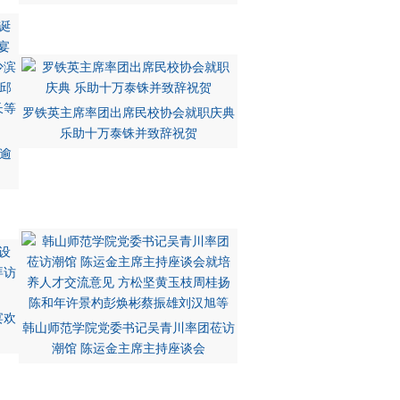
罗铁英主席率团出席民校协会就职庆典
乐助十万泰铢并致辞祝贺
逾
宴欢
韩山师范学院党委书记吴青川率团莅访
潮馆 陈运金主席主持座谈会