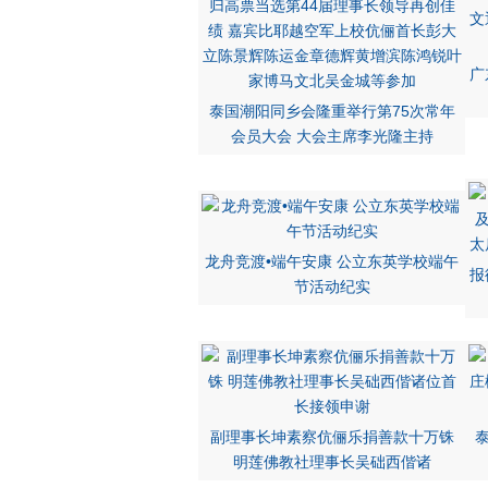
广
泰国潮阳同乡会隆重举行第75次常年
会员大会 大会主席李光隆主持
龙舟竞渡•端午安康 公立东英学校端午
报
节活动纪实
副理事长坤素察伉俪乐捐善款十万铢
明莲佛教社理事长吴础西偕诸