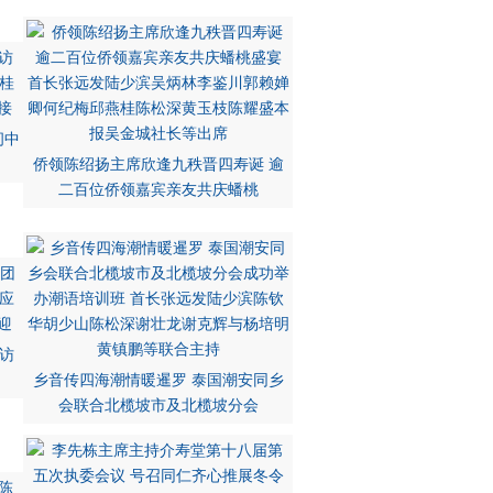
问中
侨领陈绍扬主席欣逢九秩晋四寿诞 逾
二百位侨领嘉宾亲友共庆蟠桃
访
乡音传四海潮情暖暹罗 泰国潮安同乡
会联合北榄坡市及北榄坡分会