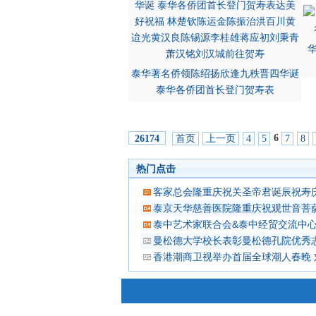
泰华著名侨领陈绍扬欣逢九秩晋四华诞
泰华各侨团首长登门贺寿表
6
首页
上一页
4
5
7
8
26174
热门点击
客家总会隆重庆祝关圣帝君诞辰祝寿
泰京天华慈善医院隆重庆祝观世音菩
泰中艺术家联合会&泰中经贸交流中
曼松德大学校长表彰曼松德孔院优秀
香港潮商卫视举办首届全球潮人春晚