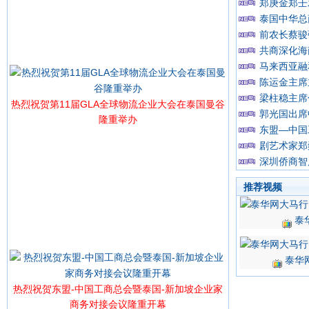
郑庚金郑壬
泰国中华总
前农长蔡骏
共商深化海
马来西亚融
陈运金主席
梁柱稳主席
热烈祝贺第11届GLA全球物流企业大会在泰国曼谷
郭光国出席
隆重举办
东盟—中国
剧艺术家郑
深圳侨商智
推荐视频
泰
泰华
热烈祝贺东盟-中国工商总会暨泰国-新加坡企业家
商务对接会议隆重开幕