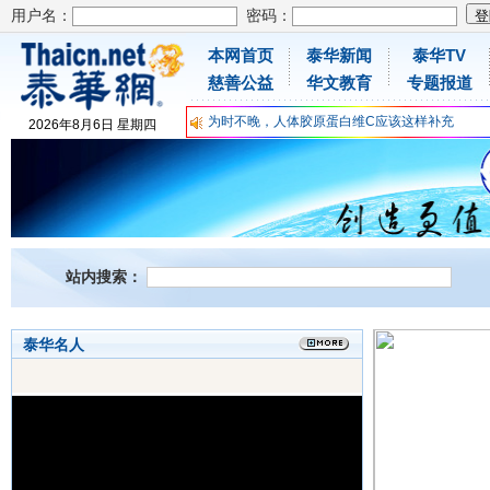
用户名：
密码：
本网首页
泰华新闻
泰华TV
慈善公益
华文教育
专题报道
为时不晚，人体胶原蛋白维C应该这样补充
关爱儿童健康，免费领取日本原装尤妮佳超立体
2026
年
8
月
6
日
星期四
抗击疫情：每天一瓶增强自身免疫力！
为时不晚，人体胶原蛋白维C应该这样补充
关爱儿童健康，免费领取日本原装尤妮佳超立体
抗击疫情：每天一瓶增强自身免疫力！
站内搜索：
泰华名人