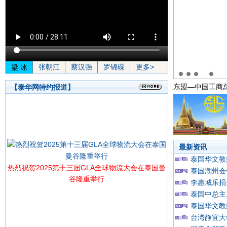
张朝江
蔡汉强
罗锦碟
更多>
梁 冰
融和兴儒乐社吴俊标社长一行访泰 乐天国乐曲艺社林治
东盟—中国工商
【泰华网特约报道】
最新资讯
泰国华文教
热烈祝贺2025第十三届GLA全球物流大会在泰国曼
泰国潮州会
谷隆重举行
李惠城乐捐
泰国中总主
泰国华文教
台湾静宜大