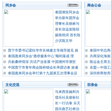
同乡会
商会公会
泰国潮安同乡会
举办新年团拜会
理事长吴炳林与
首长张远发陈绍
扬致祝词 首长陆
少滨陈文华
普宁市委书记梁柱华市长林建文等领导接见 旅
泰国中华总商
泰国惠来同乡会“惠侨服务中心”顺利落成 理
共商深化海南
共叙桑梓情深 共话产业发展 中国潮州市潮安
陈运金主席主
中国普宁市青年商会陈梓锴会长率团访泰 旅暹
东盟—中国工
泰国惠来同乡会举行第十九届第五次理事会议
深圳侨商智库
文化交流
宗亲会
马来西亚融和兴
儒乐社吴俊标社
长一行访泰 乐天
国乐曲艺社林治