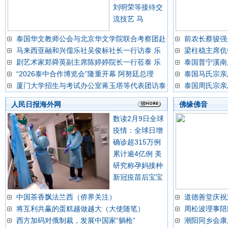
刘明荣等接待交
流技艺 马
泰国华文教师公会与北京华文学院联合考察团赴
前农长蔡骏强
马来西亚融和兴儒乐社吴俊标社长一行访泰 乐
梁柱稳主席伉
剧艺术家郑舜英副主席陈婷婷院长一行莅泰 乐
泰国普宁溪南
“2026泰中合作博览会”隆重开幕 阿努廷总理
泰国马氏宗亲
厦门大学招生与考试办公室蒋玉塔等代表团访泰
泰国周氏宗亲
人民日报海外网
佛缘佛音
数读2月9日全球
疫情：全球日增
确诊超315万例
累计逾4亿例 美
研究称孕妈接种
新冠疫苗后宝宝
中国茶香飘法兰西（侨界关注）
道德善堂庆祝
将互利共赢的蛋糕越做越大（大使随笔）
周松波理事陪
西方加码对俄制裁，发展中国家“躺枪”
潮阳同乡会康