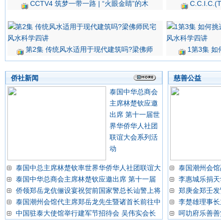
CCTV4 筑梦一带一路 | “火眼金睛”的木
C.C.I.
第2集 传统风水适用于现代建筑吗?梁佛师
1第3集 
侨社新闻
慈善公益
泰国中华总商会
主席林楚钦应邀
出席 第十一届世
界华侨华人社团
联谊大会系列活
动
泰国中总主席林楚钦率世界华侨华人社团联谊大
泰国潮州会馆
泰国中华总商会主席林楚钦应邀出席 第十一届
李惠城乐捐天
侨领郑岳龙伉俪设宴祝贺前国家警总长讪警上将
郑庚金郑壬发
泰国潮州会馆代主席郑岳龙先生暨诸首长前往中
李楚雄理事长
中国驻泰大使馆举行建军节招待会 吴伟实会长
呵叻府乐善善